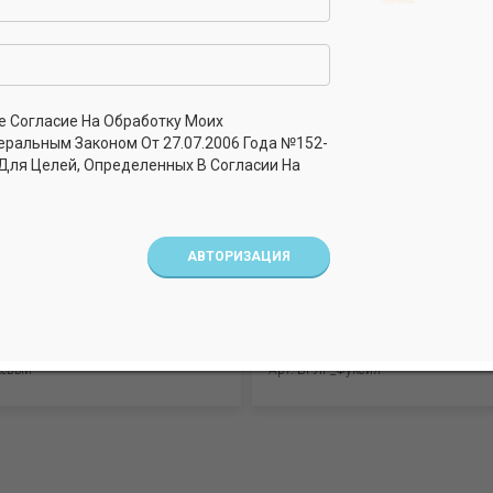
е Согласие На Обработку Моих
еральным Законом От 27.07.2006 Года №152-
 Для Целей, Определенных В Согласии На
АВТОРИЗАЦИЯ
 девочек. Рибана (95%
Бриджи для девочек. Рибана
лайкра)
хлопок, 5% лайкра)
жевый
Арт. БРЛГ_Фуксия