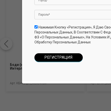
Нажимая Кнопку «Регистрация», Я Даю Сво
Персональных Данных, В Соответствии С Фед
ФЗ «О Персональных Данных», На Условиях И
Обработку Персональных Данных
Боди (короткие рукава, кнопки).
Бриджи для
Интерлок Пенье (100% хлопок)
хлопок, 5% 
Арт. КБККИрП_Молочный
Арт. БРЛГ_Бе