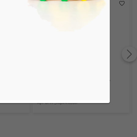
 (95%
Бриджи для девочек. Рибана (95%
хлопок, 5% лайкра)
Арт. БРЛГ_Коричневый