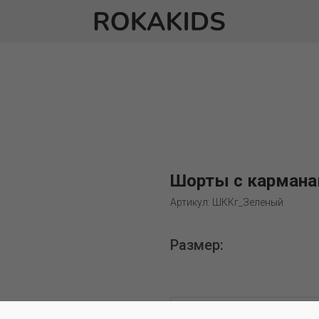
Шорты с карманам
Артикул: ШККг_Зеленый
Размер: