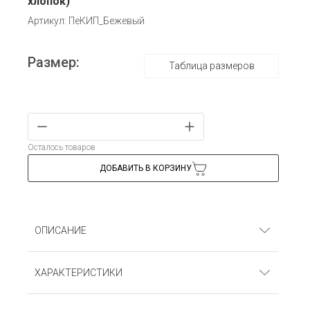
хлопок)
Артикул: ПеКИП_Бежевый
Размер:
Таблица размеров
Осталось товаров
ДОБАВИТЬ В КОРЗИНУ
ОПИСАНИЕ
Песочник (кнопки). Интерлок Пенье (100% хлопок)
ХАРАКТЕРИСТИКИ