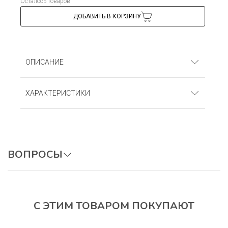
Осталось товаров
ДОБАВИТЬ В КОРЗИНУ
ОПИСАНИЕ
Платье (бретельки-завязки). Кулирка (100%
ХАРАКТЕРИСТИКИ
хлопок)
Артикул
: С9Кр_Прогулка
ВОПРОСЫ
ОСТАВИТЬ ВОПРОС
С ЭТИМ ТОВАРОМ ПОКУПАЮТ
Авторизуйтесь, чтобы оставить отзыв.