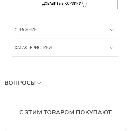
ДОБАВИТЬ В КОРЗИНУ
ОПИСАНИЕ
Джемпер для мальчика. Кулирка (100% хлопок)
ХАРАКТЕРИСТИКИ
Артикул
: ДМКн_Акулы
ВОПРОСЫ
ОСТАВИТЬ ВОПРОС
С ЭТИМ ТОВАРОМ ПОКУПАЮТ
Авторизуйтесь, чтобы оставить отзыв.