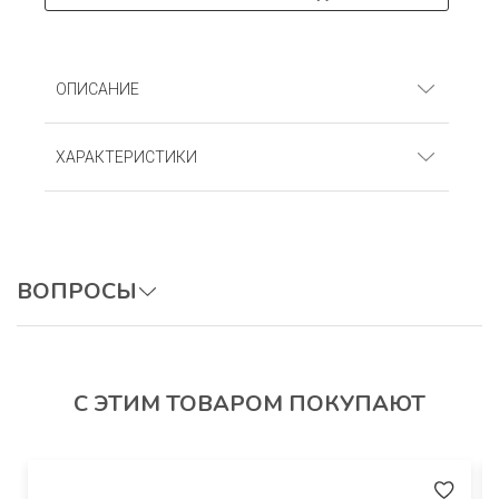
ОПИСАНИЕ
Джемпер Кашкорсе (95% хлопок, 5% лайкра)
ХАРАКТЕРИСТИКИ
Артикул
: ДЛКг_Розовый
ВОПРОСЫ
ОСТАВИТЬ ВОПРОС
С ЭТИМ ТОВАРОМ ПОКУПАЮТ
Авторизуйтесь, чтобы оставить отзыв.