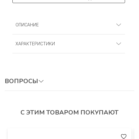
ОПИСАНИЕ
Брюки. Футер с начёсом (100% хлопок)
ХАРАКТЕРИСТИКИ
Артикул
: БФп_Животные
ВОПРОСЫ
ОСТАВИТЬ ВОПРОС
С ЭТИМ ТОВАРОМ ПОКУПАЮТ
Авторизуйтесь, чтобы оставить отзыв.