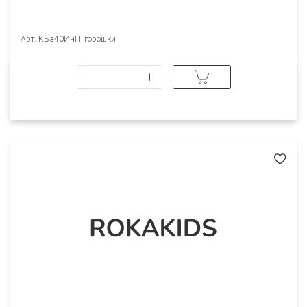
Арт. КБз40ИнП_горошки