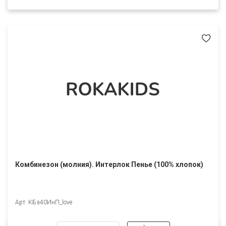
Комбинезон (молния). Интерлок Пенье (100% хлопок)
Арт. КБз40ИнП_love