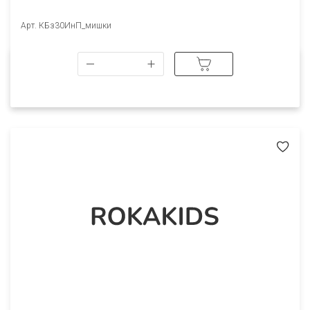
Арт. КБз30ИнП_мишки