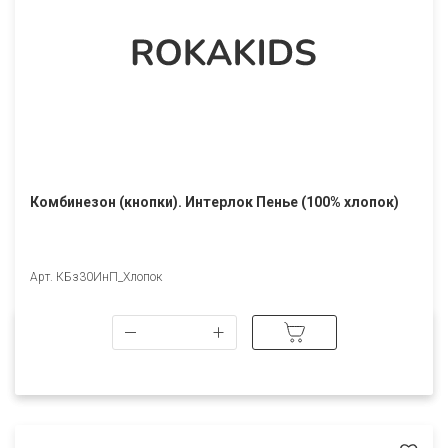
56(86) (9)
52(80) (9)
60(92) (1)
Комбинезон (кнопки). Интерлок Пенье (100% хлопок)
Арт. КБз30ИнП_Хлопок