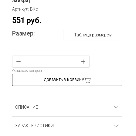
лайкра)
Артикул: ВКо
551 руб.
Размер:
Таблица размеров
Осталось товаров
ДОБАВИТЬ В КОРЗИНУ
ОПИСАНИЕ
Водолазка. Кашкорсе (95% хлопок, 5% лайкра)
ХАРАКТЕРИСТИКИ