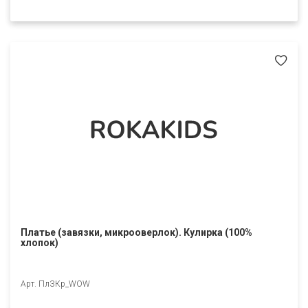
Платье (завязки, микрооверлок). Кулирка (100%
хлопок)
Арт. ПлЗКр_WOW