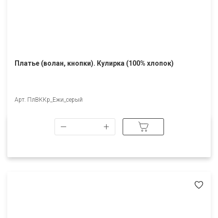
Платье (волан, кнопки). Кулирка (100% хлопок)
Арт. ПлВККр_Ежи_серый