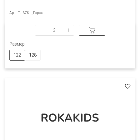
Арт. Пл37Кл_Горох
Размер:
122
128