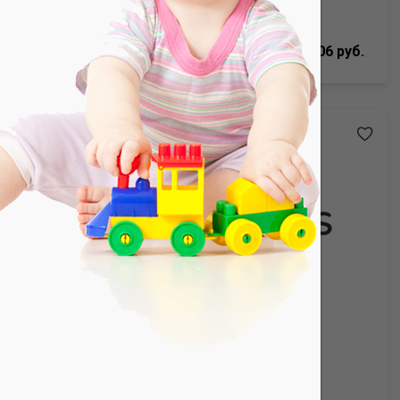
1 305 руб.
406 руб.
Арт. БКг
начёсом
Брюки. Футер с начёсом (100%
хлопок)