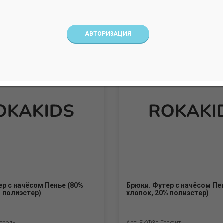
554 руб.
Арт. БЛФГч
АВТОРИЗАЦИЯ
ер с начёсом Пенье (80%
Брюки. Футер с начёсом Пе
% полиэстер)
хлопок, 20% полиэстер)
троль
Арт. БКФ3г_Графит