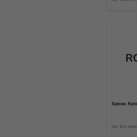
Брюки. Кул
Арт. БКп_Бан