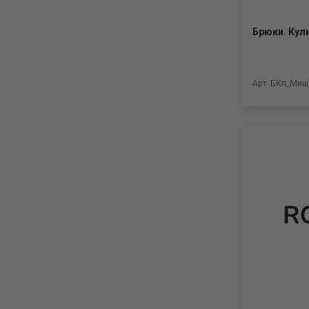
64(128) (5)
68(134) (27)
Брюки. Кул
68(134) (5)
68(140) (20)
68(140) (5)
56(98) (41)
Арт. БКп_Мишк
48(74) (5)
48(80) (35)
48(80) (7)
52(86) (36)
52(86) (8)
52(92) (39)
52(92) (8)
56(104) (43)
56(98) (8)
60(116) (27)
56(104) (8)
64(122) (26)
72(146) (2)
72(146) (6)
76(152) (2)
76(152) (5)