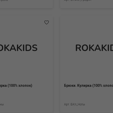
ирка (100% хлопок)
Брюки. Кулирка (100% хлоп
аны
Арт. БКп_Ноты