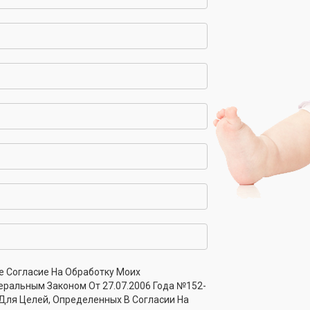
ки на белом
Арт. БКФ3г
е Согласие На Обработку Моих
ер с начёсом (100%
Брюки (лампасы). Футер с 
еральным Законом От 27.07.2006 Года №152-
(100% хлопок)
 Для Целей, Определенных В Согласии На