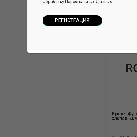
Обработку Персональных Данных
Арт. БФг
Брюки. Фут
хлопок, 20
Арт. БКФ3г_Пе