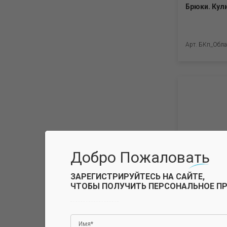
Брюки. Кул
80(158) (2)
80(158) (6)
84(164) (2)
84(164) (7)
Арт. БКп_Обла
48(74) (24)
Добро Пожаловать
ЗАРЕГИСТРИРУЙТЕСЬ НА САЙТЕ,
ЧТОБЫ ПОЛУЧИТЬ ПЕРСОНАЛЬНОЕ П
Брюки. Фут
хлопок)