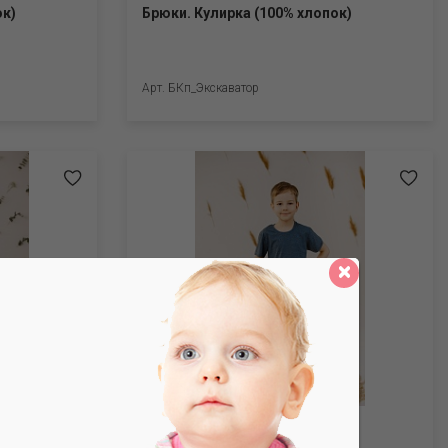
ок)
Брюки. Кулирка (100% хлопок)
Арт. БКп_Экскаватор
нье (80%
Брюки. Кулирка (100% хлопок)