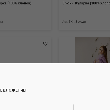
ирка (100% хлопок)
Брюки. Кулирка (100% хлоп
ка
Арт. БКп_Звезды
РЕДЛОЖЕНИЕ!
ер с начёсом (100%
Брюки. Футер с начёсом Пе
хлопок, 20% полиэстер)