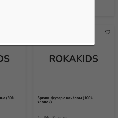
450 руб.
Арт. БФп_Фея
нье (80%
Брюки. Футер с начёсом (100%
хлопок)
Арт. БФп_Животные