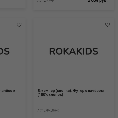
2 059 руб.
Арт. ДКМФг
 начёсом
Джемпер (кнопки). Футер с начёсом
(100% хлопок)
Арт. ДФн_Дино