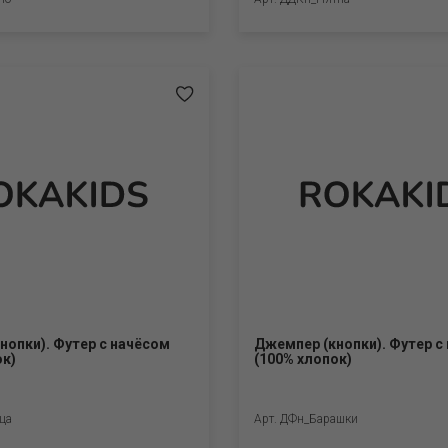
нопки). Футер с начёсом
Джемпер (кнопки). Футер с
ок)
(100% хлопок)
ца
Арт. ДФн_Барашки