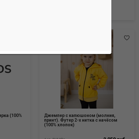
Арт. ДМКн_Лейбл
ирка (100%
Джемпер с капюшоном (молния,
принт). Футер 2-х нитка с начёсом
(100% хлопок)