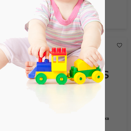
(100% хлопок)
Арт. ДМКл_Лапы
лирка
Джемпер для мальчика. Кулирка
(100% хлопок)