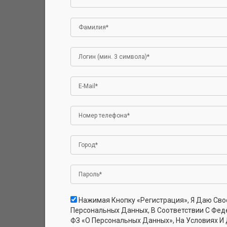
хлопок, 20
Арт. ДФ3г_Че
Нажимая Кнопку «Регистрация», Я Даю Сво
Джемпер дл
Персональных Данных, В Соответствии С Фед
(100% хлоп
ФЗ «О Персональных Данных», На Условиях И