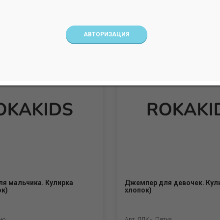
но
Арт. ДМКн_Акулы
АВТОРИЗАЦИЯ
я мальчика. Кулирка
Джемпер для девочек. Кул
ок)
хлопок)
но
Арт. ДДКн_Пятна