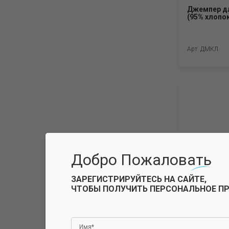
Джемпер дл
80(158) (4)
(95% хлопок
84(164) (1)
Арт. ДМКЛ
48(74) (5)
Добро Пожаловать
ЗАРЕГИСТРИРУЙТЕСЬ НА САЙТЕ,
ЧТОБЫ ПОЛУЧИТЬ ПЕРСОНАЛЬНОЕ П
Джемпер. Ф