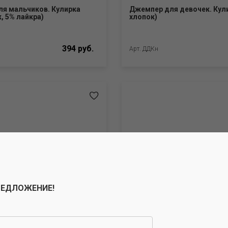
я мальчиков. Кулирка
Джемпер для девочек. Кул
, 5% лайкра)
хлопок)
394 руб.
Арт. ДДКн
РЕДЛОЖЕНИЕ!
утер с начёсом (80%
Джемпер Кашкорсе (95% хл