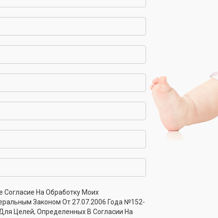
% полиэстер)
лайкра)
рный
Арт. ДЛКг_Розовый
е Согласие На Обработку Моих
я мальчика. Кулирка
Джемпер для мальчика. Ку
еральным Законом От 27.07.2006 Года №152-
ок)
(100% хлопок)
 Для Целей, Определенных В Согласии На