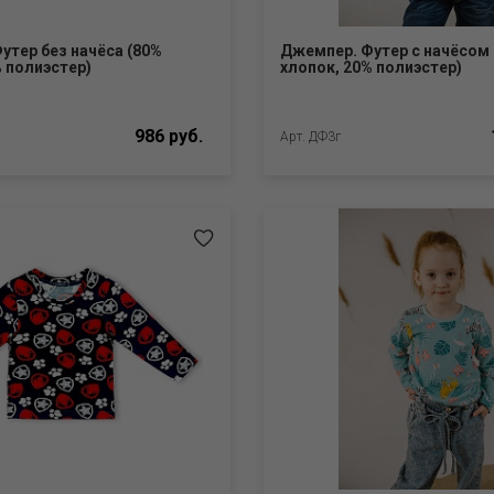
утер без начёса (80%
Джемпер. Футер с начёсом 
% полиэстер)
хлопок, 20% полиэстер)
986 руб.
Арт. ДФ3г