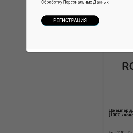
Обработку Персональных Данных
Арт. ДМКл_Ди
Джемпер дл
(100% хлоп
Арт. ДМКн_Ди