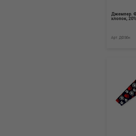
64(128) (7)
68(134) (8)
Джемпер. Ф
хлопок, 20
68(134) (5)
68(140) (9)
68(140) (5)
56(98) (14)
Арт. ДФ3бн
52(86) (6)
48(80) (5)
52(92) (6)
52(86) (9)
56(98) (8)
52(92) (12)
56(104) (8)
56(104) (14)
72(146) (1)
60(116) (20)
76(152) (1)
64(122) (19)
80(158) (1)
72(146) (2)
84(164) (1)
76(152) (1)