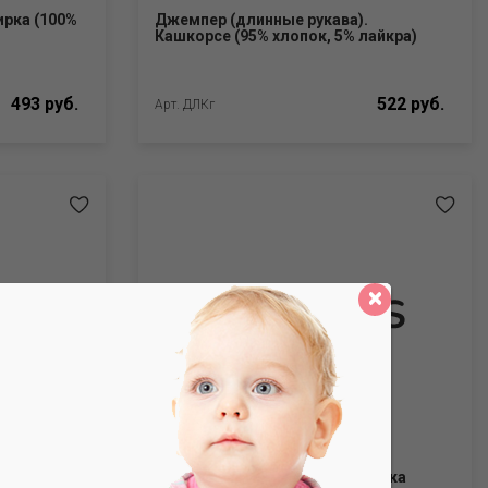
ирка (100%
Джемпер (длинные рукава).
Кашкорсе (95% хлопок, 5% лайкра)
493 руб.
522 руб.
Арт. ДЛКг
опок, 5%
Джемпер для мальчика. Кулирка